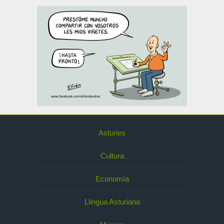
Asturies
Cultura
Economía
Llingua Asturiana