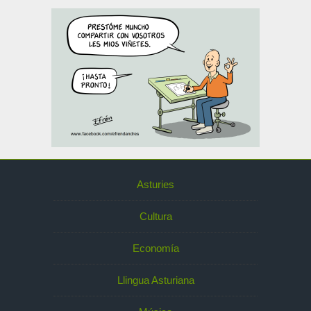
Asturies
Cultura
Economía
Llingua Asturiana