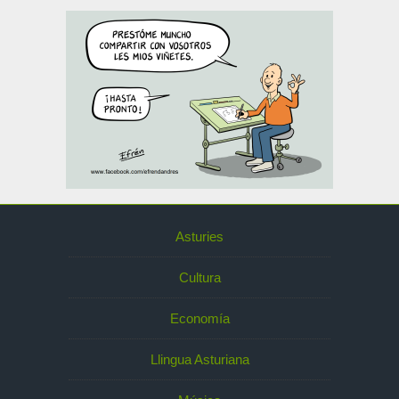
Asturies
Cultura
Economía
Llingua Asturiana