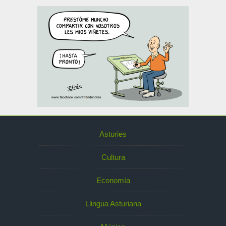
Asturies
Cultura
Economía
Llingua Asturiana