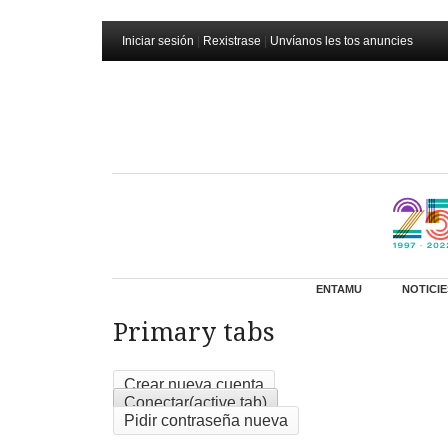
Iniciar sesión
|
Rexistrase
|
Unvíanos les tos anuncies
ENTAMU
NOTICIE
Primary tabs
Crear nueva cuenta
Conectar
(active tab)
Pidir contraseña nueva