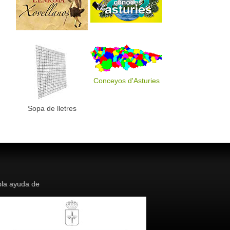
Conceyos d'Asturies
Sopa de lletres
la ayuda de