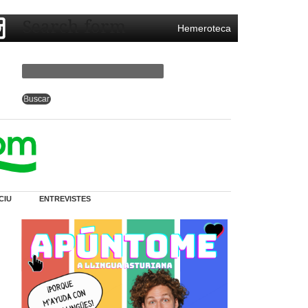
Search form
Hemeroteca
CIU
ENTREVISTES