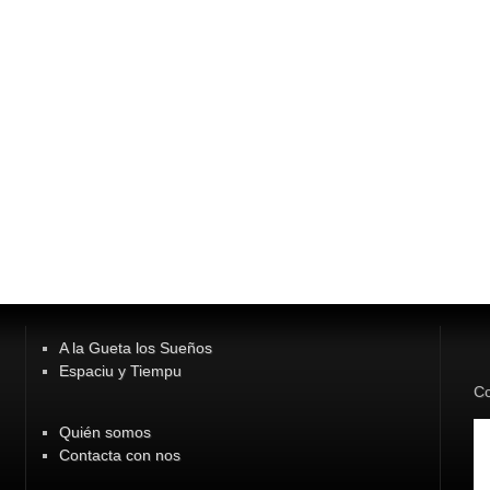
A la Gueta los Sueños
Espaciu y Tiempu
Co
Quién somos
Contacta con nos