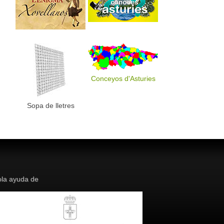
Conceyos d'Asturies
Sopa de lletres
la ayuda de