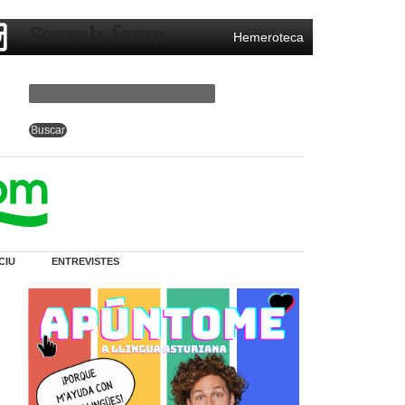
Search form
Hemeroteca
CIU
ENTREVISTES