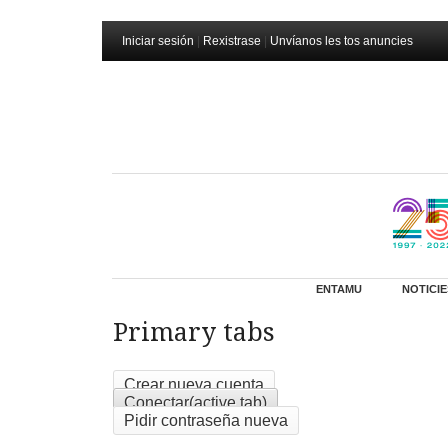
Iniciar sesión
|
Rexistrase
|
Unvíanos les tos anuncies
ENTAMU
NOTICIE
Primary tabs
Crear nueva cuenta
Conectar
(active tab)
Pidir contraseña nueva