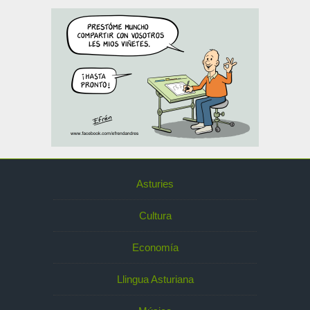
Asturies
Cultura
Economía
Llingua Asturiana