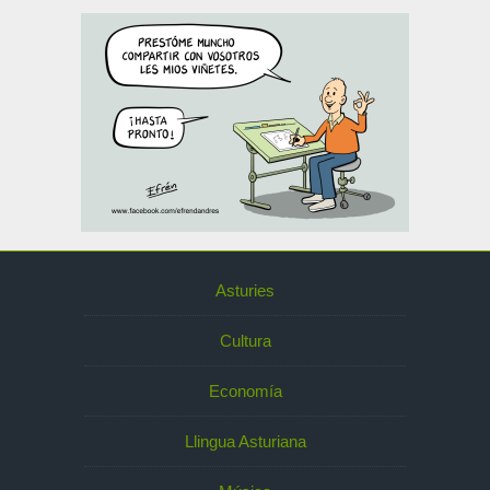
Asturies
Cultura
Economía
Llingua Asturiana