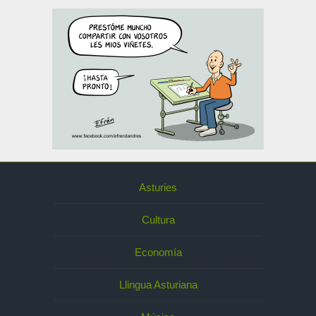
Asturies
Cultura
Economía
Llingua Asturiana