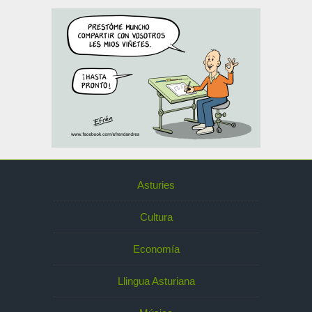
Asturies
Cultura
Economía
Llingua Asturiana