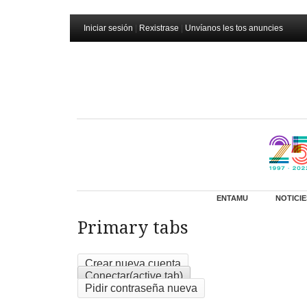
Iniciar sesión
|
Rexistrase
|
Unvíanos les tos anuncies
ENTAMU
NOTICIE
Primary tabs
Crear nueva cuenta
Conectar
(active tab)
Pidir contraseña nueva