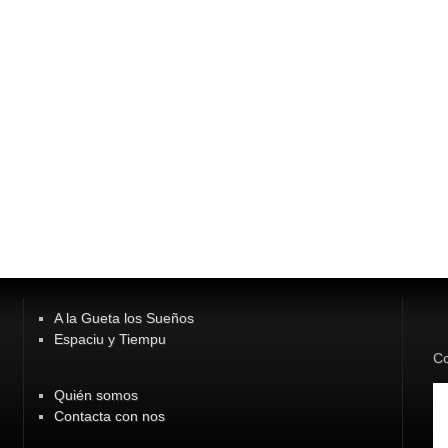
A la Gueta los Sueños
Espaciu y Tiempu
Co
Quién somos
Contacta con nos