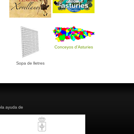
Conceyos d'Asturies
Sopa de lletres
la ayuda de