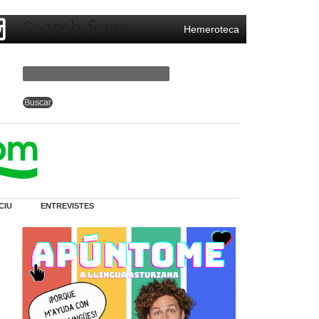
Search form
Hemeroteca
CIU
ENTREVISTES