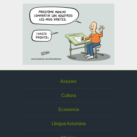
Asturies
Cultura
Economía
Llingua Asturiana