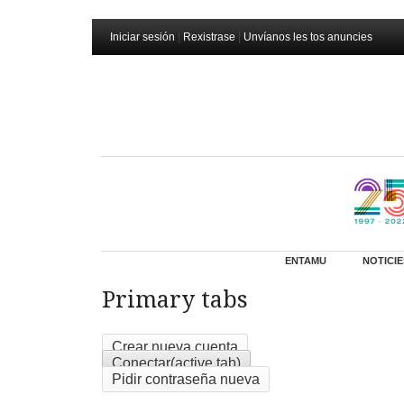
Iniciar sesión
|
Rexistrase
|
Unvíanos les tos anuncies
ENTAMU
NOTICIE
Primary tabs
Crear nueva cuenta
Conectar
(active tab)
Pidir contraseña nueva