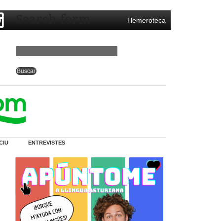
Search form
Hemeroteca
CIU
ENTREVISTES