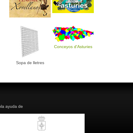
Conceyos d'Asturies
Sopa de lletres
la ayuda de