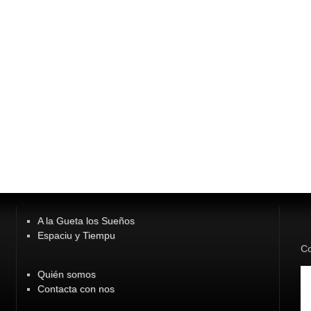
A la Gueta los Sueños
Espaciu y Tiempu
Co
Quién somos
Contacta con nos