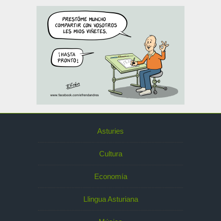
Asturies
Cultura
Economía
Llingua Asturiana