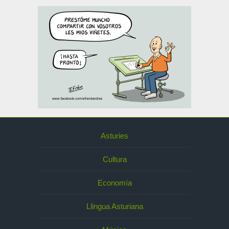
Asturies
Cultura
Economía
Llingua Asturiana