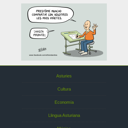
Asturies
Cultura
Economía
Llingua Asturiana