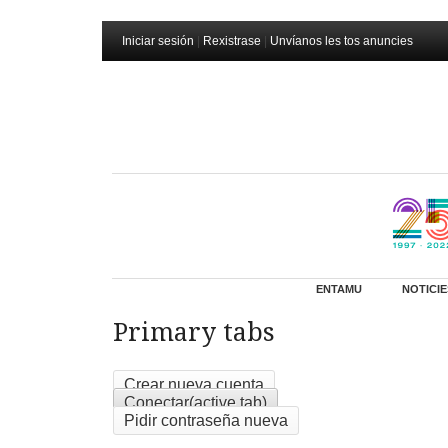
Iniciar sesión
|
Rexistrase
|
Unvíanos les tos anuncies
ENTAMU
NOTICIE
Primary tabs
Crear nueva cuenta
Conectar
(active tab)
Pidir contraseña nueva