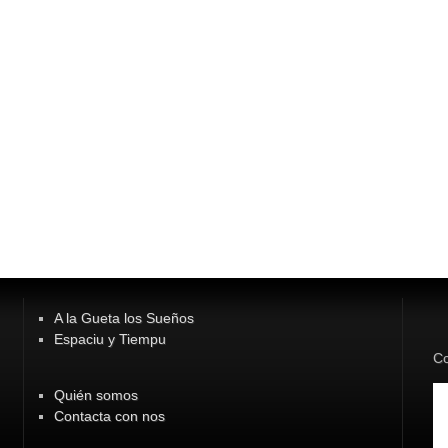
A la Gueta los Sueños
Espaciu y Tiempu
Co
Quién somos
Contacta con nos