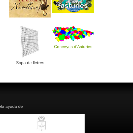
Conceyos d'Asturies
Sopa de lletres
la ayuda de