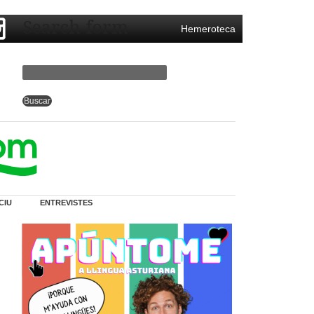
Search form
Hemeroteca
CIU
ENTREVISTES