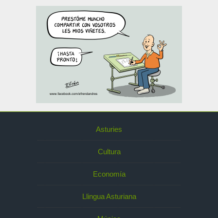
Asturies
Cultura
Economía
Llingua Asturiana