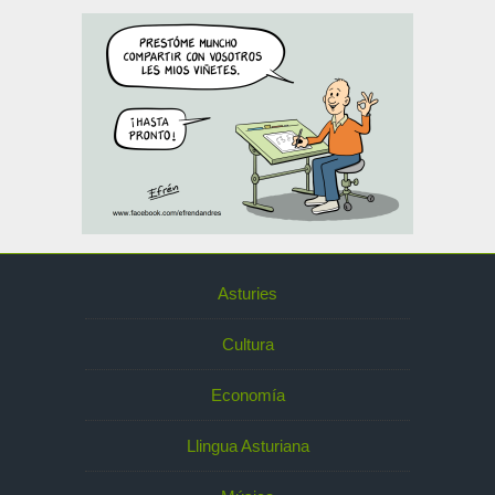
Asturies
Cultura
Economía
Llingua Asturiana