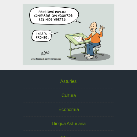
Asturies
Cultura
Economía
Llingua Asturiana