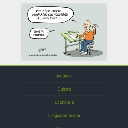
Asturies
Cultura
Economía
Llingua Asturiana