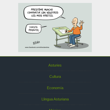
Asturies
Cultura
Economía
Llingua Asturiana