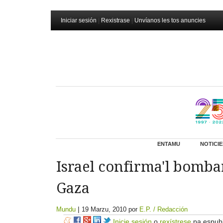
Iniciar sesión
|
Rexistrase
|
Unvíanos les tos anuncies
ENTAMU
NOTICIE
Israel confirma'l bomba
Gaza
|
Mundu
19 Marzu, 2010
por
E.P. / Redacción
Inicie sesión
o
rexístrese
pa espubl