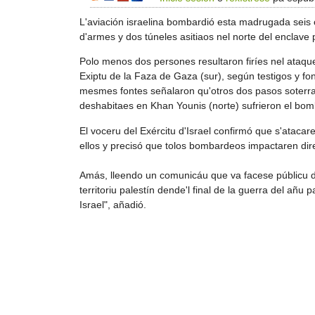
L'aviación israelina bombardió esta madrugada seis o
d'armes y dos túneles asitiaos nel norte del enclave 
Polo menos dos persones resultaron firíes nel ataque
Exiptu de la Faza de Gaza (sur), según testigos y f
mesmes fontes señalaron qu'otros dos pasos soterra
deshabitaes en Khan Younis (norte) sufrieron el bom
El voceru del Exércitu d'Israel confirmó que s'ataca
ellos y precisó que tolos bombardeos impactaren dir
Amás, lleendo un comunicáu que va facese públicu 
territoriu palestín dende'l final de la guerra del añu 
Israel", añadió.