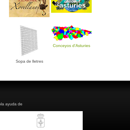
Conceyos d'Asturies
Sopa de lletres
la ayuda de