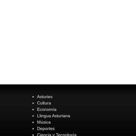
Asturies
Cultura
Economía
Llingua Asturiana
Música
Deportes
Ciencia y Tecnoloxía