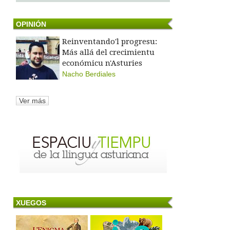
OPINIÓN
Reinventando'l progresu:
Más allá del crecimientu
económicu n'Asturies
Nacho Berdiales
Ver más
XUEGOS