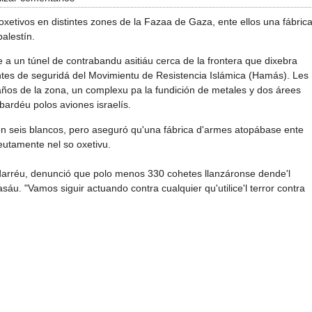
xetivos en distintes zones de la Fazaa de Gaza, ente ellos una fábric
palestín.
 a un túnel de contrabandu asitiáu cerca de la frontera que dixebra
ontes de seguridá del Movimientu de Resistencia Islámica (Hamás). Les
ños de la zona, un complexu pa la fundición de metales y dos árees
bardéu polos aviones israelís.
ren seis blancos, pero aseguró qu'una fábrica d'armes atopábase ente
eutamente nel so oxetivu.
darréu, denunció que polo menos 330 cohetes llanzáronse dende'l
pasáu. "Vamos siguir actuando contra cualquier qu'utilice'l terror contra