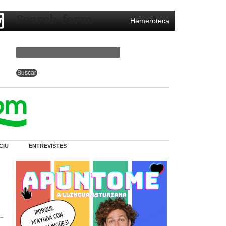
Search form
Hemeroteca
CIU
ENTREVISTES