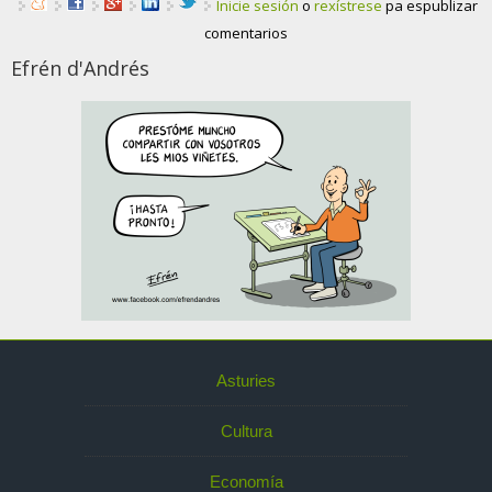
Inicie sesión
o
rexístrese
pa espublizar
comentarios
Efrén d'Andrés
Asturies
Cultura
Economía