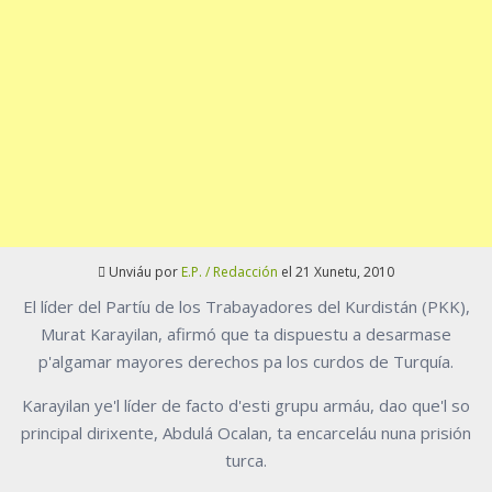
Unviáu por
E.P. / Redacción
el 21 Xunetu, 2010
El líder del Partíu de los Trabayadores del Kurdistán (PKK),
Murat Karayilan, afirmó que ta dispuestu a desarmase
p'algamar mayores derechos pa los curdos de Turquía.
Karayilan ye'l líder de facto d'esti grupu armáu, dao que'l so
principal dirixente, Abdulá Ocalan, ta encarceláu nuna prisión
turca.