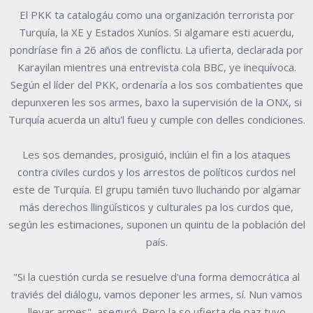
El PKK ta catalogáu como una organización terrorista por
Turquía, la XE y Estados Xuníos. Si algamare esti acuerdu,
pondríase fin a 26 años de conflictu. La ufierta, declarada por
Karayilan mientres una entrevista cola BBC, ye inequívoca.
Según el líder del PKK, ordenaría a los sos combatientes que
depunxeren les sos armes, baxo la supervisión de la ONX, si
Turquía acuerda un altu'l fueu y cumple con delles condiciones.
Les sos demandes, prosiguió, inclúin el fin a los ataques
contra civiles curdos y los arrestos de políticos curdos nel
este de Turquía. El grupu tamién tuvo lluchando por algamar
más derechos llingüísticos y culturales pa los curdos que,
según les estimaciones, suponen un quintu de la población del
país.
"Si la cuestión curda se resuelve d'una forma democrática al
traviés del diálogu, vamos deponer les armes, sí. Nun vamos
llevar armes", aseguró. Pero la so ufierta de paz tuvo