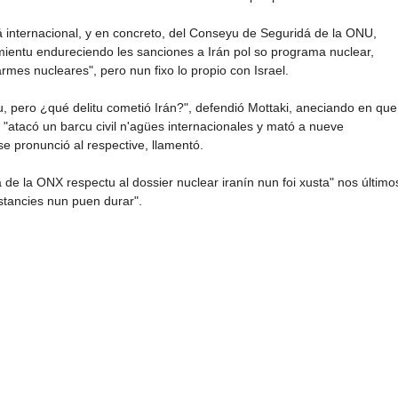
á internacional, y en concreto, del Conseyu de Seguridá de la ONU,
mientu endureciendo les sanciones a Irán pol so programa nuclear,
mes nucleares", pero nun fixo lo propio con Israel.
u, pero ¿qué delitu cometió Irán?", defendió Mottaki, aneciando en que
el "atacó un barcu civil n'agües internacionales y mató a nueve
 pronunció al respective, llamentó.
de la ONX respectu al dossier nuclear iranín nun foi xusta" nos último
nstancies nun puen durar".