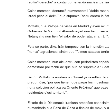
repitió'l derechu" a contar con enerxía nuclear pa fin
Coles mesmes, denunció nuevamente'l "doble raseru
Israel pese al delitu" que supunxo l'saltu contra la fl
Mottaki, que s'atopa de visita en Madrid y ayeri axu
Gobiernu de Mahmud Ahmadineyad nun tien mieu a un
Netanyahu nun tien "el valor de poder atacar a Irán".
Pela so parte, dixo, Irán tampoco tien la intención a
"nunca" agresiones, sinón que "fuimos atacaos territ
Coles mesmes, nun alcuentru con periodistes españ
demostrao pol fechu de que nun se suprimió a Sudáfr
Según Mottaki, la esistencia d'Israel ye resultáu d
preguntóse, "por qué tienen que pagar los musulman
nuna solución política pa Oriente Próximu" que pase 
residentes d'esi territoriu".
El xefe de la Diplomacia iraniana amosóse especialmen
humanitaria a la Faza de Gaza a finales de mayu y q