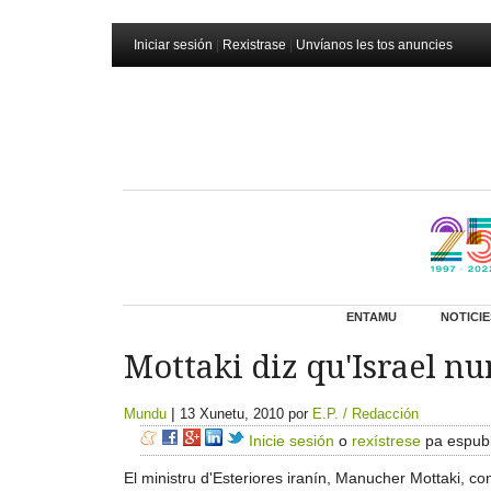
Iniciar sesión
|
Rexistrase
|
Unvíanos les tos anuncies
ENTAMU
NOTICIE
Mottaki diz qu'Israel nun
|
Mundu
13 Xunetu, 2010
por
E.P. / Redacción
Inicie sesión
o
rexístrese
pa espubl
El ministru d'Esteriores iranín, Manucher Mottaki, co