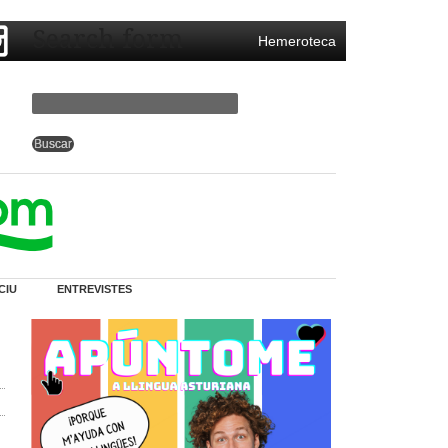
Search form
Hemeroteca
CIU
ENTREVISTES