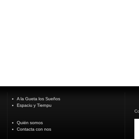
A la Gueta los Sueños
Espaciu y Tiempu
Co
Quién somos
Contacta con nos