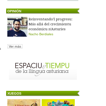
OPINIÓN
Reinventando'l progresu:
Más allá del crecimientu
económicu n'Asturies
Nacho Berdiales
Ver más
s
XUEGOS