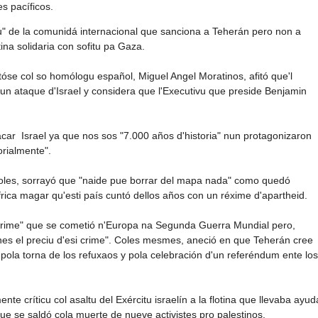
es pacíficos.
" de la comunidá internacional que sanciona a Teherán pero non a
otina solidaria con sofitu pa Gaza.
ntóse col so homólogu español, Miguel Angel Moratinos, afitó que'l
 ataque d'Israel y considera que l'Executivu que preside Benjamin
tacar Israel ya que nos sos "7.000 años d'historia" nun protagonizaron
orialmente".
oles, sorrayó que "naide pue borrar del mapa nada" como quedó
ica magar qu'esti país cuntó dellos años con un réxime d'apartheid.
el crime" que se cometió n'Europa na Segunda Guerra Mundial pero,
es el preciu d'esi crime". Coles mesmes, aneció en que Teherán cree
pola torna de los refuxaos y pola celebración d'un referéndum ente los
te críticu col asaltu del Exércitu israelín a la flotina que llevaba ayud
ue se saldó cola muerte de nueve activistes pro palestinos.