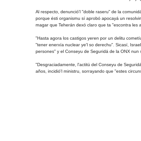
Al respecto, denunció'l "doble raseru" de la comunid
porque ésti organismu sí aprobó apocayá un resolvi
magar que Teherán dexó claro que ta "escontra les ar
"Hasta agora los castigos yeren por un delitu cometí
"tener enerxía nuclear ye'l so derechu". Sicasí, Isra
persones" y el Conseyu de Seguridá de la ONX nun se
"Desgraciadamente, l'actitú del Conseyu de Seguridá 
años, incidió'l ministru, sorrayando que "estes circu