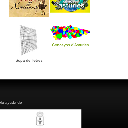
Conceyos d'Asturies
Sopa de lletres
la ayuda de