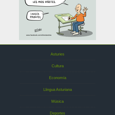
Asturies
Cultura
Economía
Llingua Asturiana
Música
Deportes