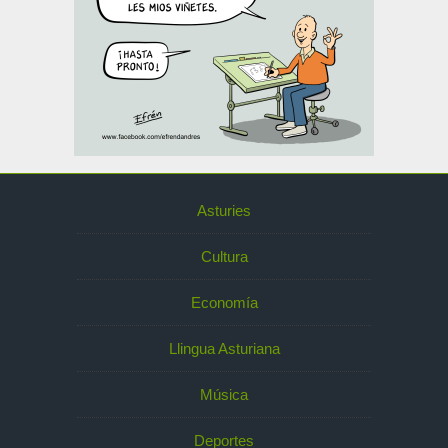
Asturies
Cultura
Economía
Llingua Asturiana
Música
Deportes