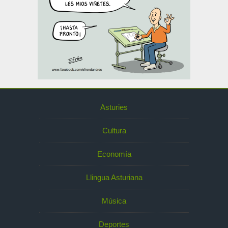
Asturies
Cultura
Economía
Llingua Asturiana
Música
Deportes