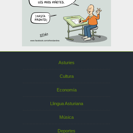
Asturies
Cultura
Economía
Llingua Asturiana
Música
Deportes