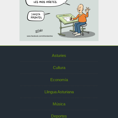
Asturies
Cultura
Economía
Llingua Asturiana
Música
Deportes