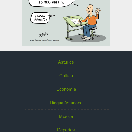
Asturies
Cultura
Economía
Llingua Asturiana
Música
Deportes