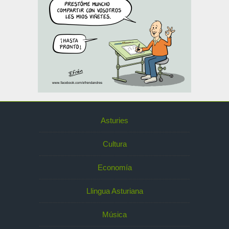
Asturies
Cultura
Economía
Llingua Asturiana
Música