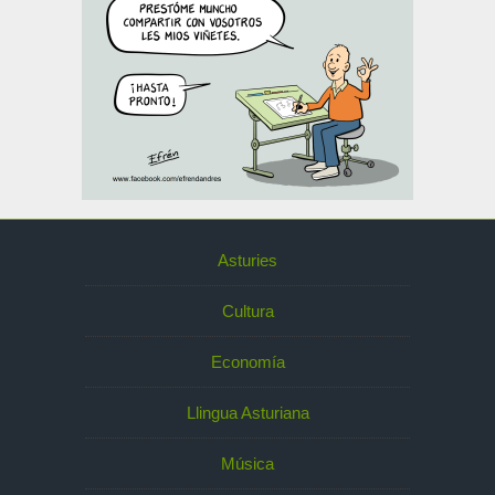
Asturies
Cultura
Economía
Llingua Asturiana
Música