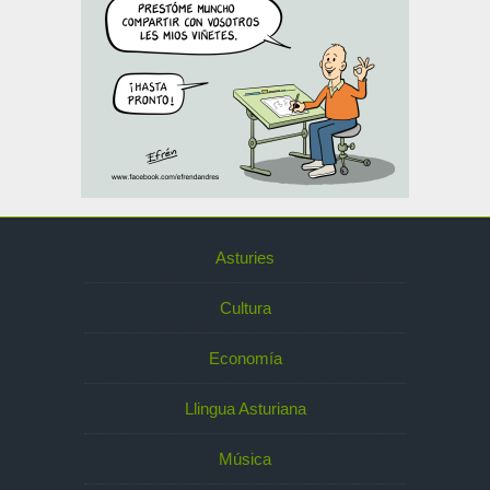
Asturies
Cultura
Economía
Llingua Asturiana
Música