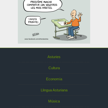
Asturies
Cultura
Economía
Llingua Asturiana
Música