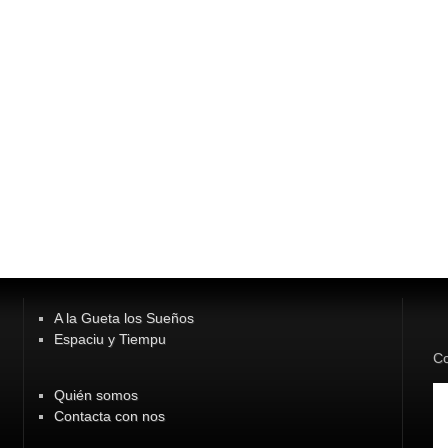
A la Gueta los Sueños
Espaciu y Tiempu
Co
Quién somos
Contacta con nos