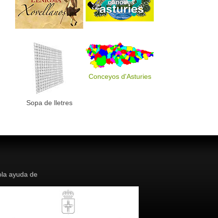
Conceyos d'Asturies
Sopa de lletres
la ayuda de