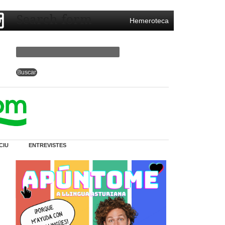
Search form
Hemeroteca
CIU
ENTREVISTES