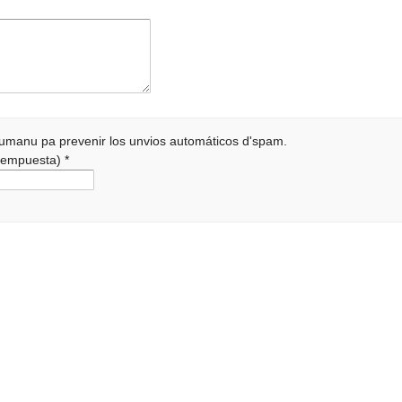
 humanu pa prevenir los unvios automáticos d'spam.
a rempuesta)
*