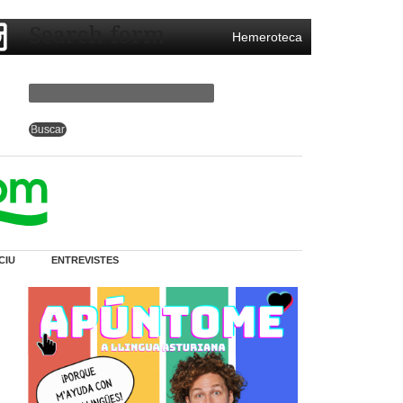
Search form
Hemeroteca
CIU
ENTREVISTES