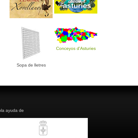
Conceyos d'Asturies
Sopa de lletres
la ayuda de