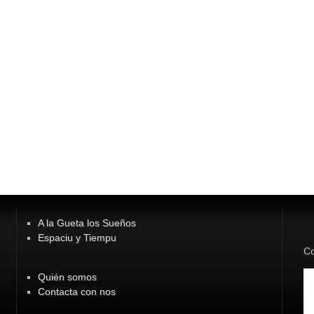
A la Gueta los Sueños
Espaciu y Tiempu
Co
Quién somos
Contacta con nos