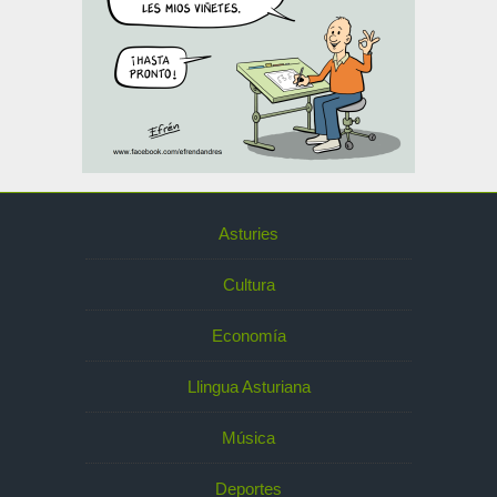
Asturies
Cultura
Economía
Llingua Asturiana
Música
Deportes