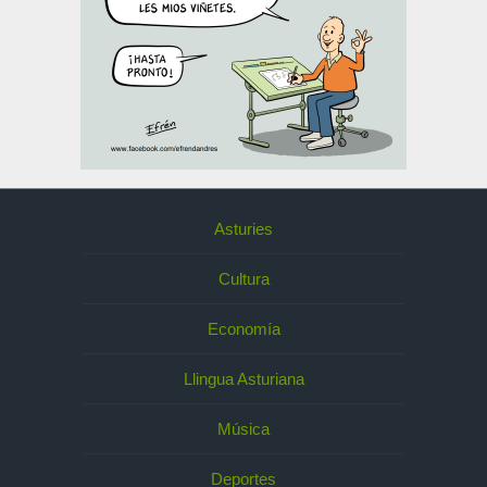
Asturies
Cultura
Economía
Llingua Asturiana
Música
Deportes