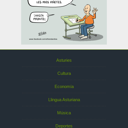
Asturies
Cultura
Economía
Llingua Asturiana
Música
Deportes