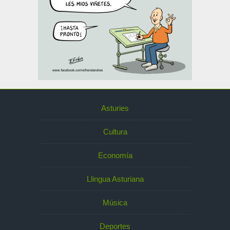
Asturies
Cultura
Economía
Llingua Asturiana
Música
Deportes