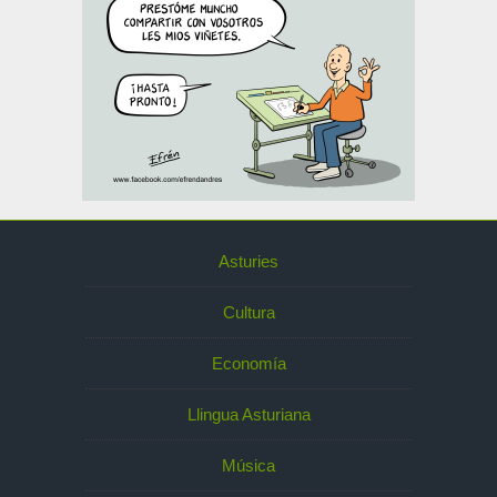
Asturies
Cultura
Economía
Llingua Asturiana
Música