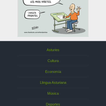
Asturies
Cultura
Economía
Llingua Asturiana
Música
Deportes