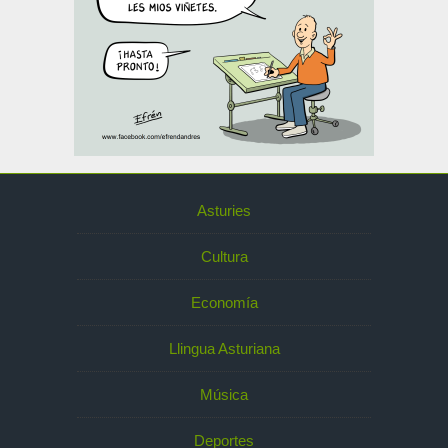
Asturies
Cultura
Economía
Llingua Asturiana
Música
Deportes