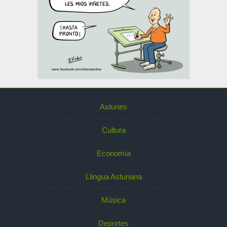
Asturies
Cultura
Economía
Llingua Asturiana
Música
Deportes