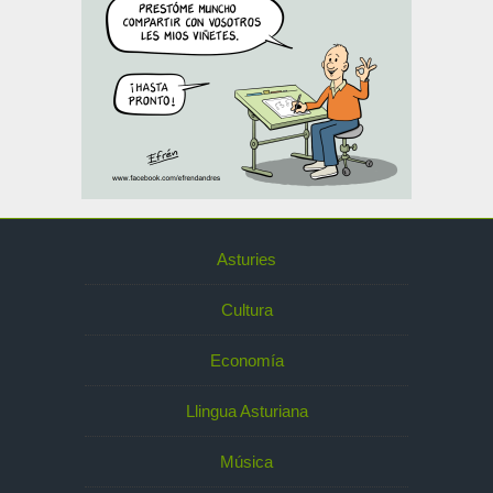
Asturies
Cultura
Economía
Llingua Asturiana
Música