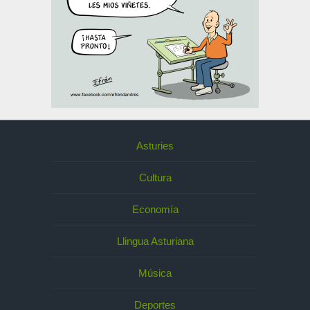
Asturies
Cultura
Economía
Llingua Asturiana
Música
Deportes