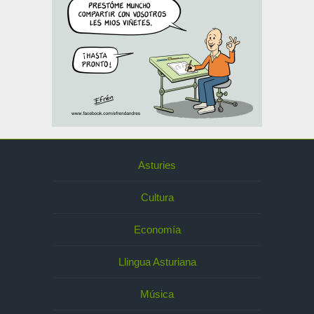
Asturies
Cultura
Economía
Llingua Asturiana
Música