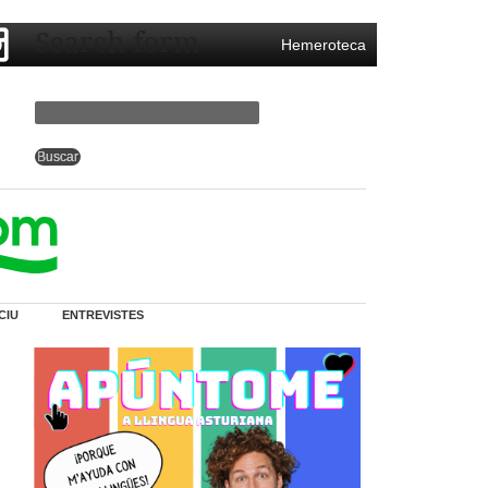
Search form
Hemeroteca
CIU
ENTREVISTES