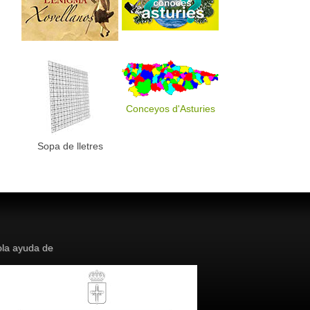
Conceyos d'Asturies
Sopa de lletres
la ayuda de