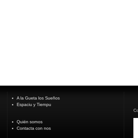
A la Gueta los Sueños
Espaciu y Tiempu
Co
Quién somos
Contacta con nos