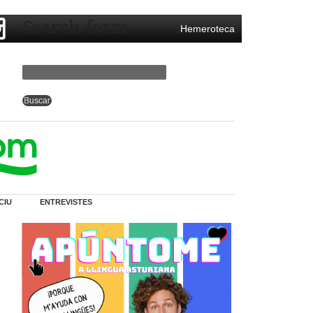
Search form
Hemeroteca
CIU
ENTREVISTES