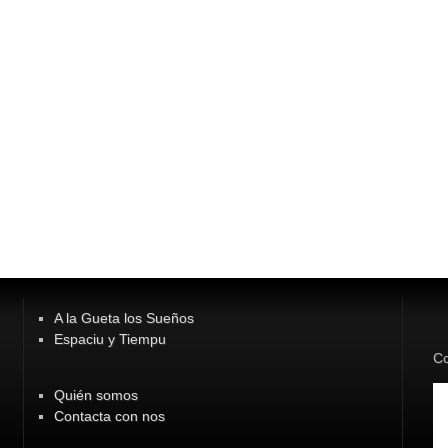
A la Gueta los Sueños
Espaciu y Tiempu
Co
Quién somos
Contacta con nos